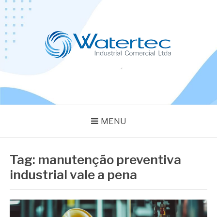
Pular
para
o
conteúdo
BLOG WATERTEC
Especialistas em Equipamentos Industriais
MENU
Tag:
manutenção preventiva
industrial vale a pena