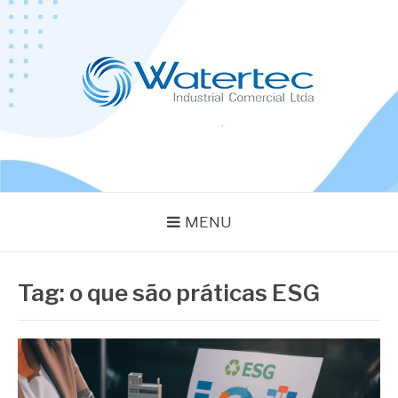
Pular
para
o
conteúdo
BLOG WATERTEC
Especialistas em Equipamentos Industriais
MENU
Tag:
o que são práticas ESG