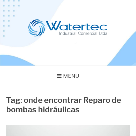
Pular
para
o
conteúdo
BLOG WATERTEC
Especialistas em Equipamentos Industriais
MENU
Tag:
onde encontrar Reparo de
bombas hidráulicas