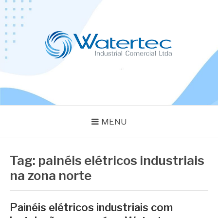
Pular
para
o
conteúdo
BLOG WATERTEC
Especialistas em Equipamentos Industriais
MENU
Tag:
painéis elétricos industriais
na zona norte
Painéis elétricos industriais com