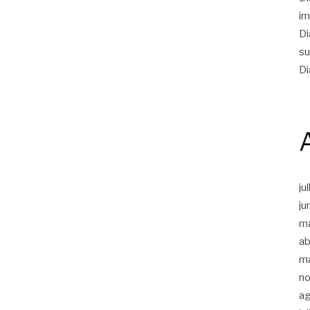
im
Di
su
Di
ju
ju
m
ab
m
n
a