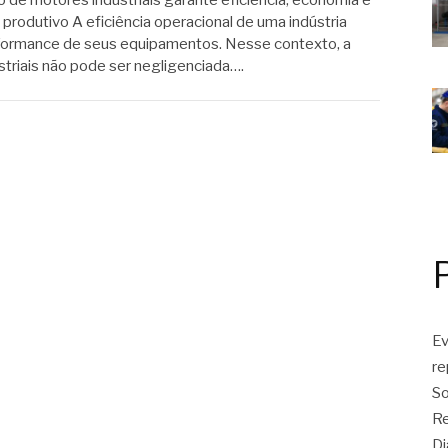
e motores industriais garante eficiência, economia e
produtivo A eficiência operacional de uma indústria
formance de seus equipamentos. Nesse contexto, a
riais não pode ser negligenciada….
Ev
r
So
Re
Di