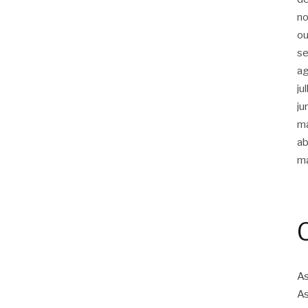
n
ou
s
a
ju
ju
m
ab
m
As
As