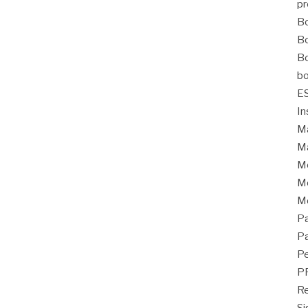
pr
Bo
Bo
Bo
bo
E
In
Ma
Ma
M
Mo
M
Pa
Pa
Pe
P
Re