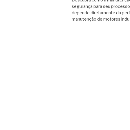
Descubra como a manutenção d
segurança para seu processo 
depende diretamente da per
manutenção de motores indust