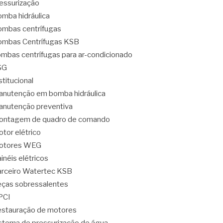
essurização
mba hidráulica
mbas centrífugas
mbas Centrífugas KSB
mbas centrífugas para ar-condicionado
SG
stitucional
nutenção em bomba hidráulica
nutenção preventiva
ontagem de quadro de comando
tor elétrico
otores WEG
inéis elétricos
rceiro Watertec KSB
ças sobressalentes
PCI
stauração de motores