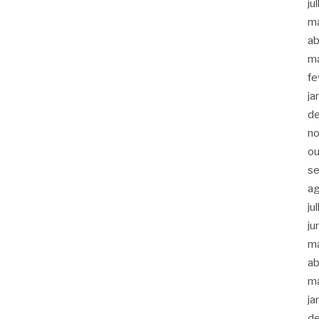
ju
m
ab
m
fe
ja
d
n
ou
s
a
ju
ju
m
ab
m
ja
d