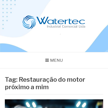
Pular
para
o
conteúdo
BLOG WATERTEC
Especialistas em Equipamentos Industriais
MENU
Tag:
Restauração do motor
próximo a mim