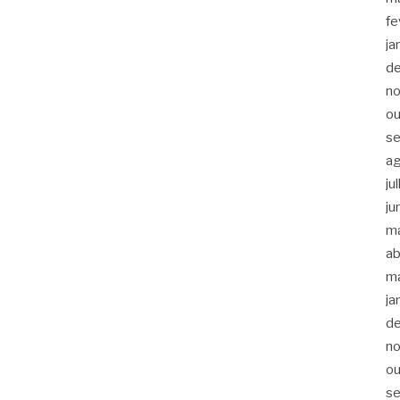
fe
ja
d
n
ou
s
a
ju
ju
m
ab
m
ja
d
n
ou
s