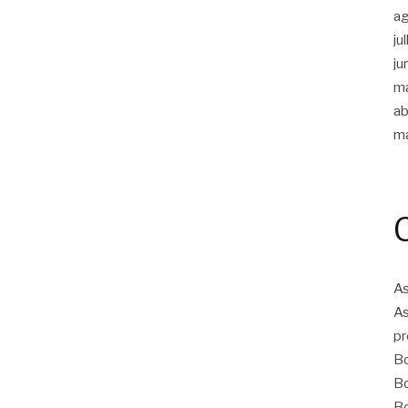
a
ju
ju
m
ab
m
As
As
pr
Bo
Bo
Bo