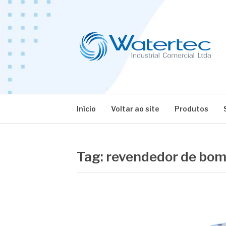
Pular
para
o
conteúdo
BLOG WATERT
Especialistas em Equipamentos Industriais
Início
Voltar ao site
Produtos
Tag:
revendedor de bom