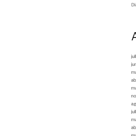
Di
ju
ju
m
ab
m
n
a
ju
m
ab
m