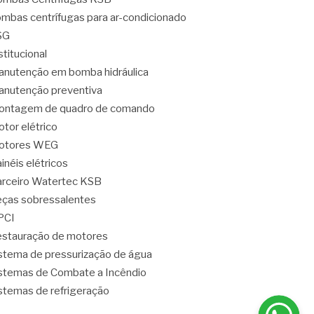
mbas centrífugas para ar-condicionado
SG
stitucional
nutenção em bomba hidráulica
nutenção preventiva
ontagem de quadro de comando
tor elétrico
otores WEG
inéis elétricos
rceiro Watertec KSB
ças sobressalentes
PCI
stauração de motores
stema de pressurização de água
stemas de Combate a Incêndio
stemas de refrigeração