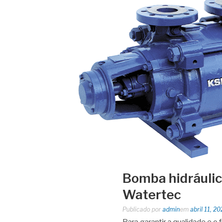
Bomba hidráulic
Watertec
Publicado por
admin
em
abril 11, 2