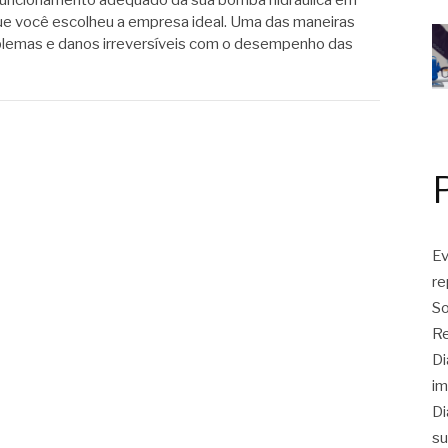
o funcionamento adequado da sua bomba hidráulica em
que você escolheu a empresa ideal. Uma das maneiras
oblemas e danos irreversíveis com o desempenho das
Ev
r
So
Re
Di
im
Di
su