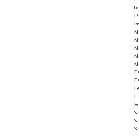
bo
E
In
Ma
Ma
M
Mo
M
Pa
Pa
Pe
P
Re
Si
Si
Si