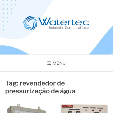
Pular
para
o
conteúdo
BLOG WATERTEC
Especialistas em Equipamentos Industriais
MENU
Tag:
revendedor de
pressurização de água