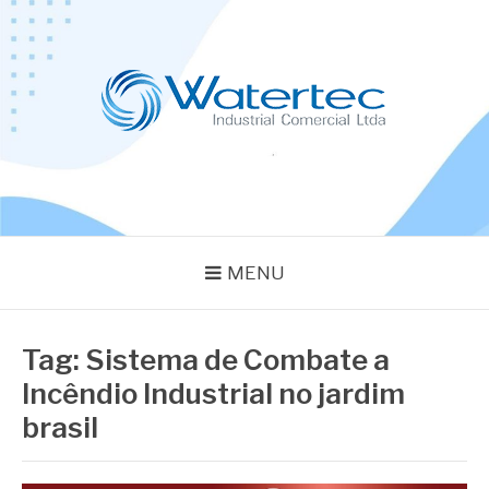
Pular
para
o
conteúdo
BLOG WATERTEC
Especialistas em Equipamentos Industriais
MENU
Tag:
Sistema de Combate a
Incêndio Industrial no jardim
brasil