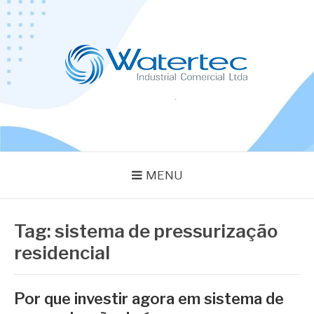
Pular
para
o
conteúdo
BLOG WATERTEC
Especialistas em Equipamentos Industriais
MENU
Tag:
sistema de pressurização
residencial
Por que investir agora em sistema de