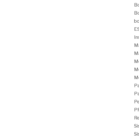
Bo
Bo
bo
E
In
Ma
Ma
M
Mo
M
Pa
Pa
Pe
P
Re
Si
Si