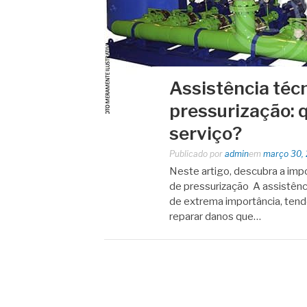
Assistência téc
pressurização: 
serviço?
Publicado por
admin
em
março 30,
Neste artigo, descubra a imp
de pressurização A assistênc
de extrema importância, tend
reparar danos que…