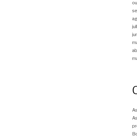
ou
s
a
ju
ju
m
ab
m
As
As
pr
Bo