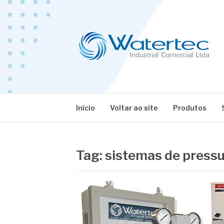
Pular
para
o
conteúdo
BLOG WATERT
Especialistas em Equipamentos Industriais
Início
Voltar ao site
Produtos
Tag:
sistemas de pressu