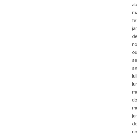
ab
m
fe
ja
d
n
ou
s
a
ju
ju
m
ab
m
ja
d
n