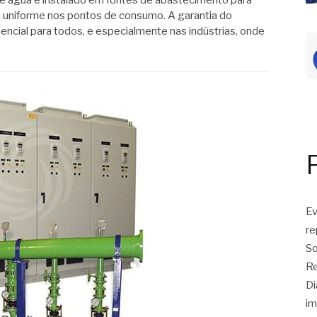
e água é instalado em fontes de abastecimento para
 uniforme nos pontos de consumo. A garantia do
ncial para todos, e especialmente nas indústrias, onde
Ev
r
So
Re
Di
im