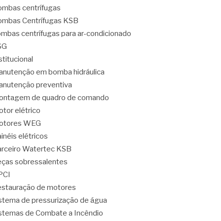
mbas centrífugas
mbas Centrífugas KSB
mbas centrífugas para ar-condicionado
SG
stitucional
nutenção em bomba hidráulica
nutenção preventiva
ontagem de quadro de comando
tor elétrico
otores WEG
inéis elétricos
rceiro Watertec KSB
ças sobressalentes
PCI
stauração de motores
stema de pressurização de água
stemas de Combate a Incêndio