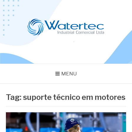
Pular
para
o
conteúdo
BLOG WATERTEC
Especialistas em Equipamentos Industriais
MENU
Tag:
suporte técnico em motores