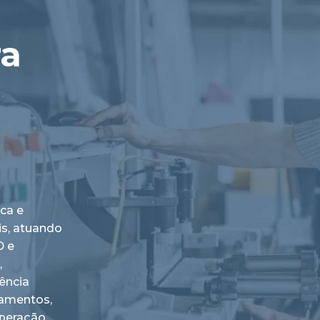
ra
ica e
is, atuando
D e
,
ência
pamentos,
peração.