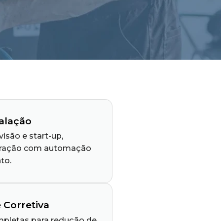
alação
são e start-up,
egração com automação
to.
 Corretiva
letas para redução de