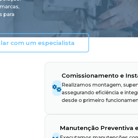
marcas,
s para
lar com um especialista
Comissionamento e Inst
Realizamos montagem, supervi
assegurando eficiência e int
desde o primeiro funcionamen
Manutenção Preventiva e
Executamos manutenções comp