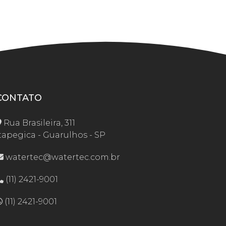
CONTATO
Rua Brasileira, 311
tapegica - Guarulhos - SP
watertec@watertec.com.br
(11) 2421-9001
(11) 2421-9001