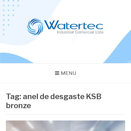
Pular
para
o
conteúdo
BLOG WATERTEC
Especialistas em Equipamentos Industriais
MENU
Tag:
anel de desgaste KSB
bronze