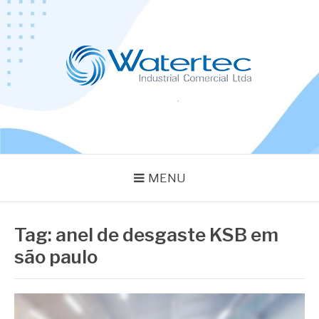
Pular
para
o
conteúdo
BLOG WATERTEC
Especialistas em Equipamentos Industriais
MENU
Tag:
anel de desgaste KSB em
são paulo