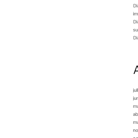
Di
im
Di
su
Di
ju
ju
m
ab
m
n