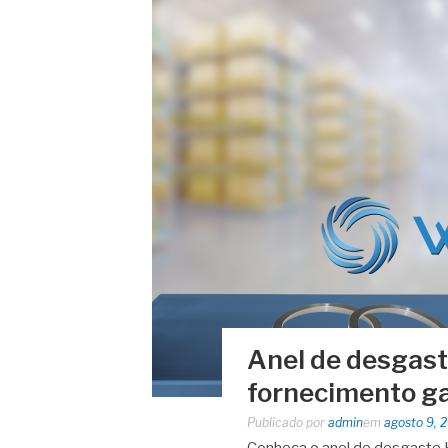
Anel de desgast
fornecimento g
Publicado por
admin
em
agosto 9, 