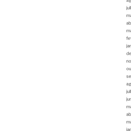
a
ju
m
ab
m
fe
ja
d
n
ou
s
a
ju
ju
m
ab
m
ja