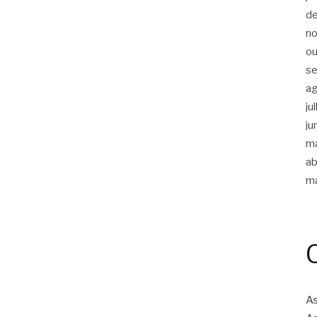
d
n
ou
s
a
ju
ju
m
ab
m
As