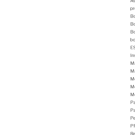
As
pr
Bo
Bo
Bo
bo
E
In
Ma
Ma
M
Mo
M
Pa
Pa
Pe
P
Re