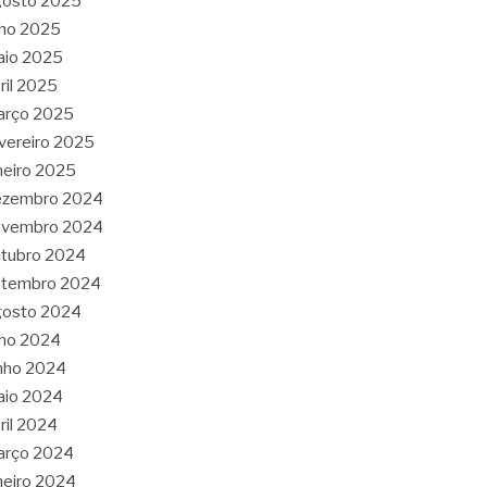
gosto 2025
lho 2025
aio 2025
ril 2025
arço 2025
vereiro 2025
neiro 2025
ezembro 2024
ovembro 2024
tubro 2024
etembro 2024
gosto 2024
lho 2024
nho 2024
aio 2024
ril 2024
arço 2024
neiro 2024