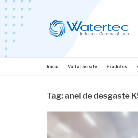
Pular
para
o
conteúdo
BLOG WATERT
Especialistas em Equipamentos Industriais
Início
Voltar ao site
Produtos
Tag:
anel de desgaste K