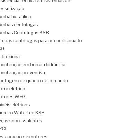
sistência técnica em sistemas de
essurização
mba hidráulica
mbas centrífugas
mbas Centrífugas KSB
mbas centrífugas para ar-condicionado
SG
stitucional
nutenção em bomba hidráulica
nutenção preventiva
ontagem de quadro de comando
tor elétrico
otores WEG
inéis elétricos
rceiro Watertec KSB
ças sobressalentes
PCI
stauração de motores