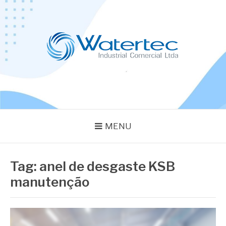
Pular
para
o
conteúdo
BLOG WATERTEC
Especialistas em Equipamentos Industriais
MENU
Tag:
anel de desgaste KSB
manutenção