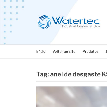
Pular
para
o
conteúdo
BLOG WATERT
Especialistas em Equipamentos Industriais
Início
Voltar ao site
Produtos
Tag:
anel de desgaste K