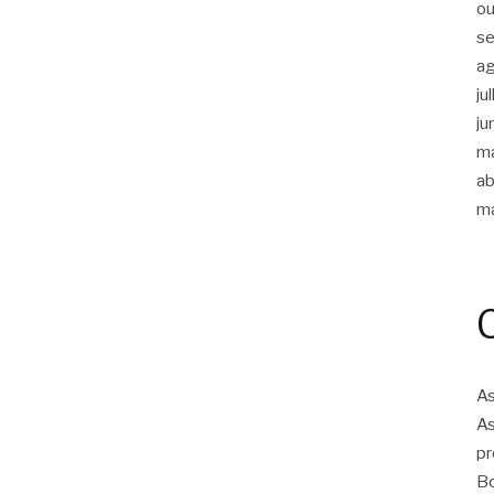
ou
s
a
ju
ju
m
ab
m
As
As
pr
Bo