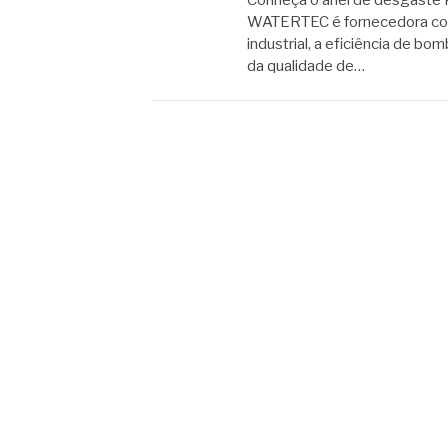
Conheça o anel de desgaste 
WATERTEC é fornecedora conf
industrial, a eficiência de
da qualidade de…