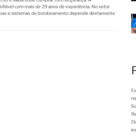
KSB e saiba onde comprar com segurança. A
iável com mais de 29 anos de experiência. No setor
 bombas e sistemas de bombeamento depende diretamente
Ev
r
So
Re
Di
im