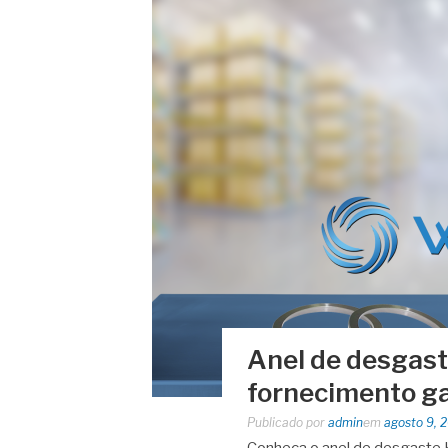
Anel de desgast
fornecimento g
Publicado por
admin
em
agosto 9, 