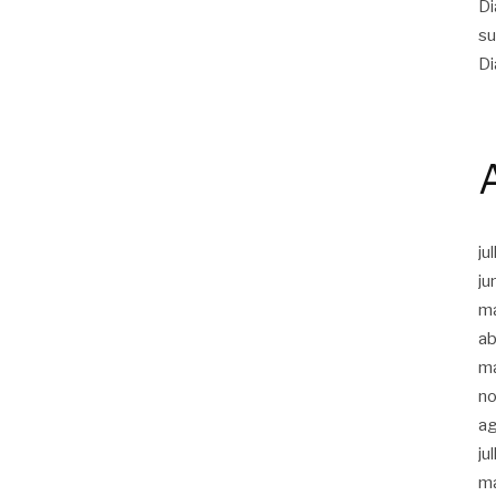
Di
su
Di
ju
ju
m
ab
m
n
a
ju
m