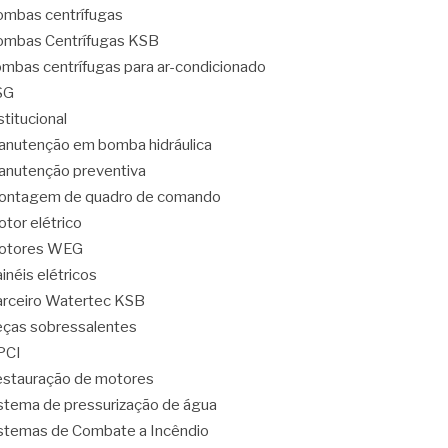
mbas centrífugas
mbas Centrífugas KSB
mbas centrífugas para ar-condicionado
SG
stitucional
nutenção em bomba hidráulica
nutenção preventiva
ontagem de quadro de comando
tor elétrico
otores WEG
inéis elétricos
rceiro Watertec KSB
ças sobressalentes
PCI
stauração de motores
stema de pressurização de água
stemas de Combate a Incêndio