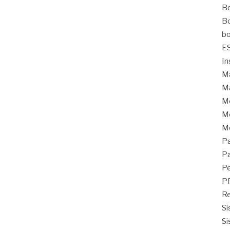
Bo
Bo
bo
E
In
Ma
Ma
M
Mo
M
Pa
Pa
Pe
P
Re
Si
Si