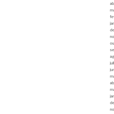
ab
m
fe
ja
d
n
ou
s
a
ju
ju
m
ab
m
ja
d
n