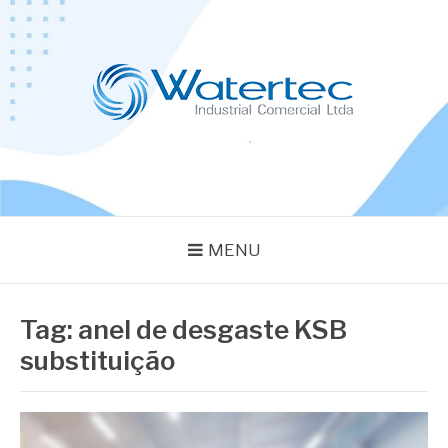
Pular
para
o
conteúdo
BLOG WATERTEC
Especialistas em Equipamentos Industriais
MENU
Tag:
anel de desgaste KSB
substituição