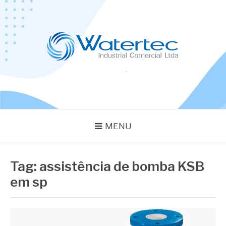
Pular
para
o
conteúdo
BLOG WATERTEC
Especialistas em Equipamentos Industriais
MENU
Tag:
assistência de bomba KSB
em sp