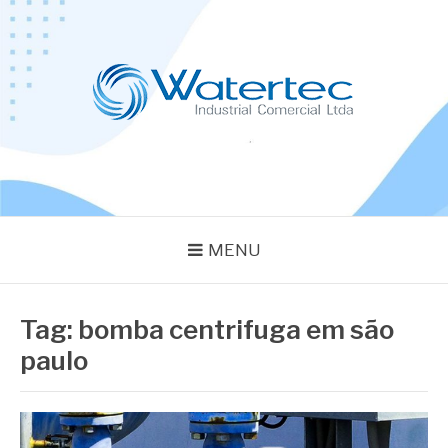
Pular
para
o
conteúdo
BLOG WATERTEC
Especialistas em Equipamentos Industriais
MENU
Tag:
bomba centrifuga em são
paulo