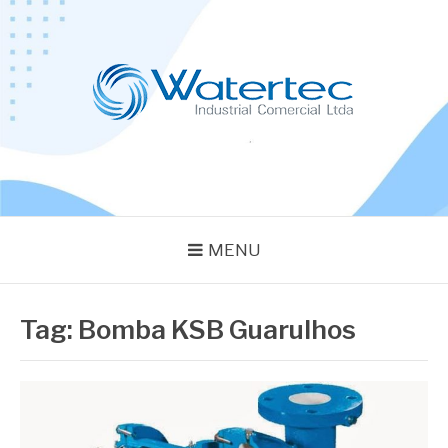
Pular
para
o
conteúdo
BLOG WATERTEC
Especialistas em Equipamentos Industriais
MENU
Tag:
Bomba KSB Guarulhos