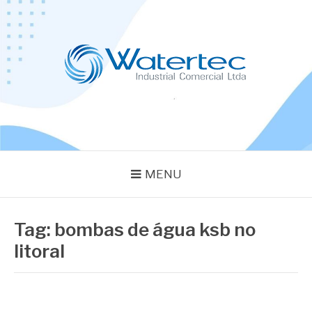
Pular
para
o
conteúdo
BLOG WATERTEC
Especialistas em Equipamentos Industriais
MENU
Tag:
bombas de água ksb no
litoral