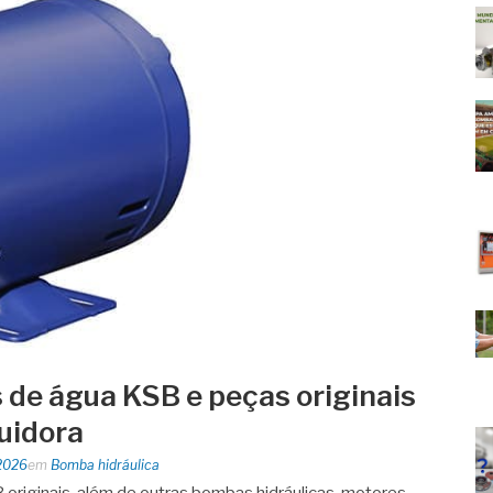
de água KSB e peças originais
buidora
2026
em
Bomba hidráulica