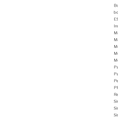
Bo
bo
E
In
Ma
Ma
M
Mo
M
Pa
Pa
Pe
P
Re
Si
Si
Si