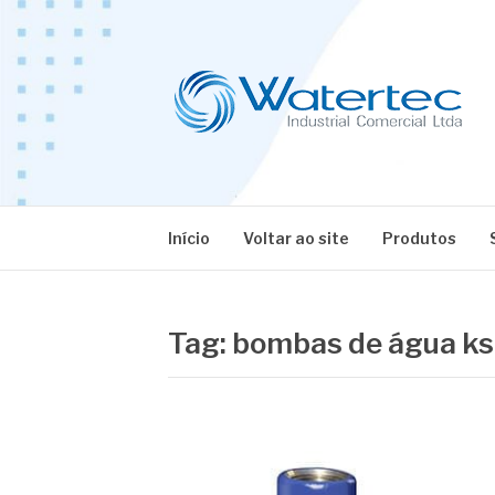
Pular
para
o
conteúdo
BLOG WATERT
Especialistas em Equipamentos Industriais
Início
Voltar ao site
Produtos
Tag:
bombas de água ks