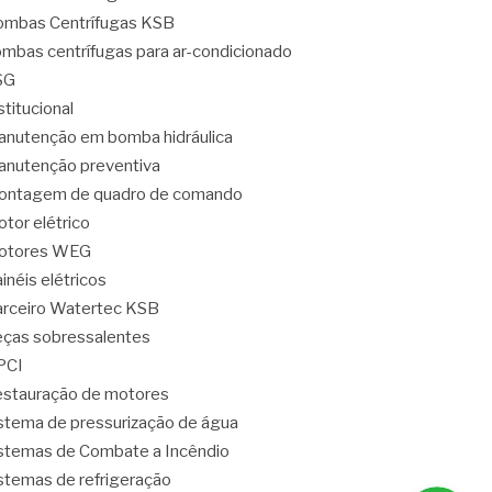
mbas Centrífugas KSB
mbas centrífugas para ar-condicionado
SG
stitucional
nutenção em bomba hidráulica
nutenção preventiva
ontagem de quadro de comando
tor elétrico
otores WEG
inéis elétricos
rceiro Watertec KSB
ças sobressalentes
PCI
stauração de motores
stema de pressurização de água
stemas de Combate a Incêndio
stemas de refrigeração