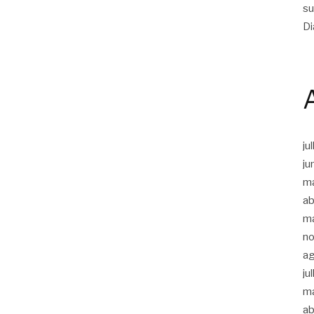
su
Di
ju
ju
m
ab
m
n
a
ju
m
ab