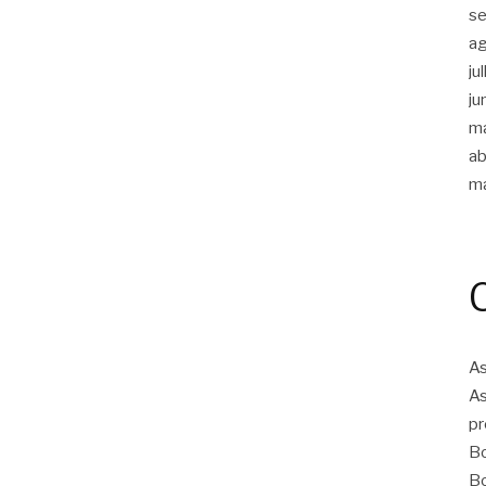
s
a
ju
ju
m
ab
m
As
As
pr
Bo
Bo