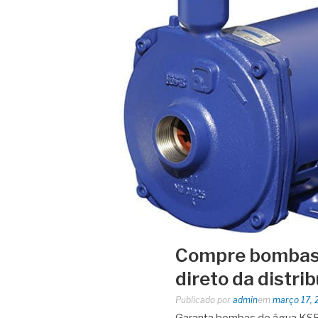
Compre bombas 
direto da distri
Publicado por
admin
em
março 17, 