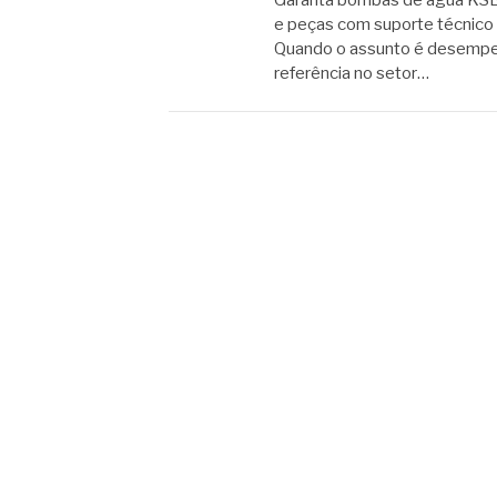
Garanta bombas de água KSB o
e peças com suporte técnico 
Quando o assunto é desempen
referência no setor…