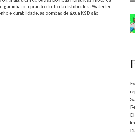
riginais, além de outras bombas hidráulicas, motores
e garantia comprando direto da distribuidora Watertec.
ho e durabilidade, as bombas de água KSB são
Ev
r
So
Re
Di
im
Di