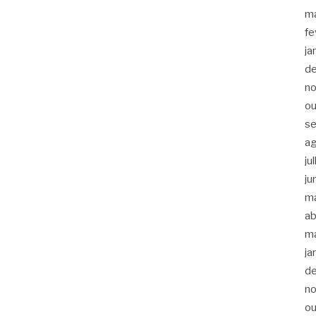
m
fe
ja
d
n
ou
s
a
ju
ju
m
ab
m
ja
d
n
ou