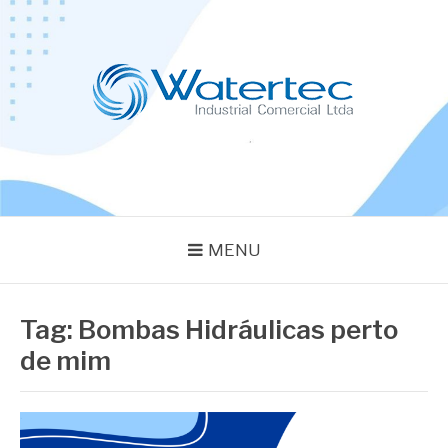
Pular
para
o
conteúdo
BLOG WATERTEC
Especialistas em Equipamentos Industriais
MENU
Tag:
Bombas Hidráulicas perto
de mim