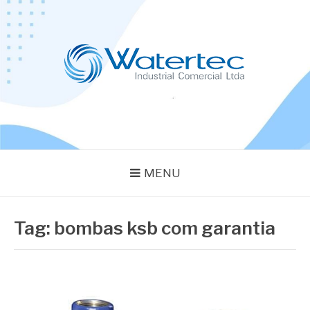
Pular
para
o
conteúdo
BLOG WATERTEC
Especialistas em Equipamentos Industriais
MENU
Tag:
bombas ksb com garantia