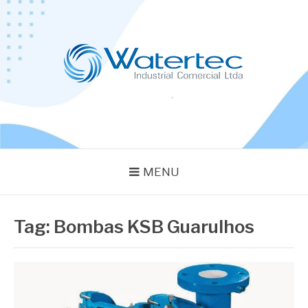
Pular
para
o
conteúdo
BLOG WATERTEC
Especialistas em Equipamentos Industriais
MENU
Tag:
Bombas KSB Guarulhos