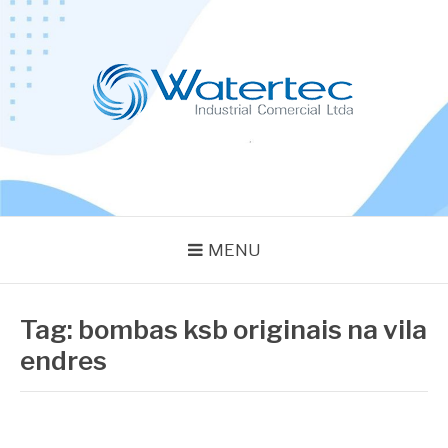
Pular
para
o
conteúdo
BLOG WATERTEC
Especialistas em Equipamentos Industriais
MENU
Tag:
bombas ksb originais na vila
endres