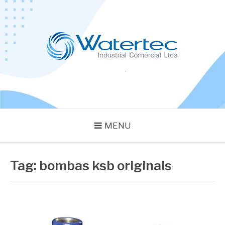
Pular
para
o
conteúdo
BLOG WATERTEC
Especialistas em Equipamentos Industriais
MENU
Tag:
bombas ksb originais