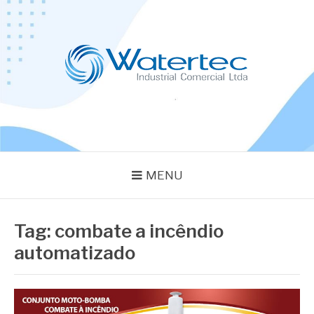
Pular
para
o
conteúdo
BLOG WATERTEC
Especialistas em Equipamentos Industriais
MENU
Tag:
combate a incêndio
automatizado