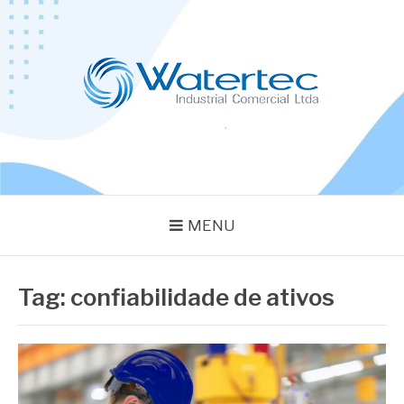
Pular
para
o
conteúdo
BLOG WATERTEC
Especialistas em Equipamentos Industriais
MENU
Tag:
confiabilidade de ativos