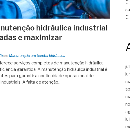
Di
su
Di
utenção hidráulica industrial
radas e maximizar
25
em
Manutenção em bomba hidráulica
erece serviços completos de manutenção hidráulica
ju
ficiência garantida. A manutenção hidráulica industrial é
ju
tes para garantir a continuidade operacional de
m
dustriais. A falta de atenção…
ab
m
n
a
ju
m