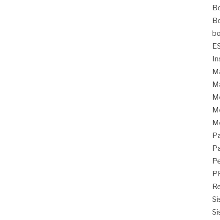
Bo
Bo
bo
E
In
Ma
Ma
M
Mo
M
Pa
Pa
Pe
P
Re
Si
Si