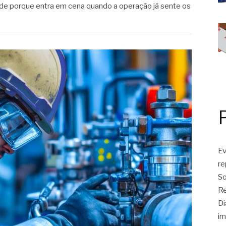
ade porque entra em cena quando a operação já sente os
Ev
r
So
Re
Di
im