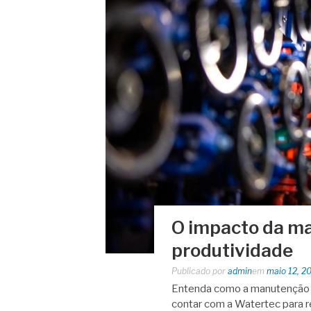
O impacto da ma
produtividade
Publicado por
admin
em
maio 12, 2
Entenda como a manutenção co
contar com a Watertec para r