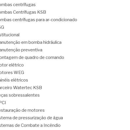
mbas centrífugas
mbas Centrífugas KSB
mbas centrífugas para ar-condicionado
SG
stitucional
nutenção em bomba hidráulica
nutenção preventiva
ontagem de quadro de comando
tor elétrico
otores WEG
inéis elétricos
rceiro Watertec KSB
ças sobressalentes
PCI
stauração de motores
stema de pressurização de água
stemas de Combate a Incêndio