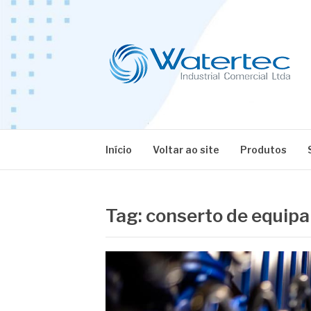
Pular
para
o
conteúdo
BLOG WATERT
Especialistas em Equipamentos Industriais
Início
Voltar ao site
Produtos
Tag:
conserto de equipa