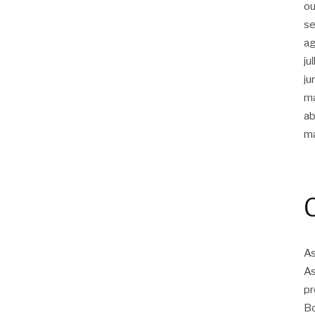
ou
s
a
ju
ju
m
ab
m
As
As
pr
Bo