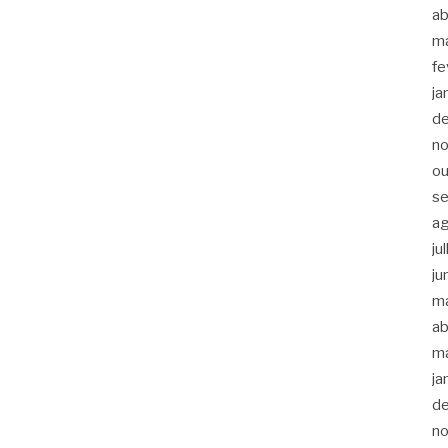
ab
m
fe
ja
d
n
ou
s
a
ju
ju
m
ab
m
ja
d
n