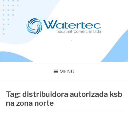
Pular
para
o
conteúdo
BLOG WATERTEC
Especialistas em Equipamentos Industriais
MENU
Tag:
distribuidora autorizada ksb
na zona norte