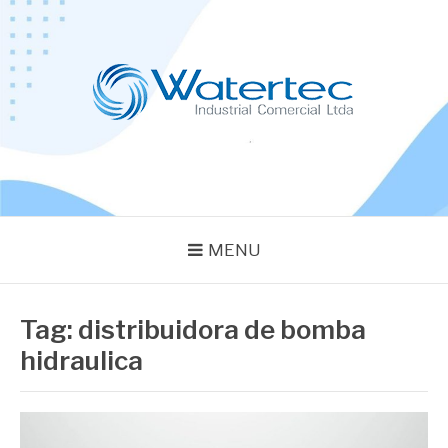
Pular
para
o
conteúdo
BLOG WATERTEC
Especialistas em Equipamentos Industriais
MENU
Tag:
distribuidora de bomba
hidraulica