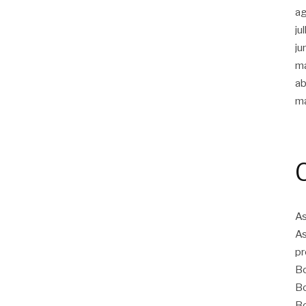
a
ju
ju
m
ab
m
As
As
pr
Bo
Bo
Bo