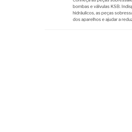
Conheça as peças sobressale
bombas e válvulas KSB. Indi
hidráulicos, as peças sobress
dos aparelhos e ajudar a red