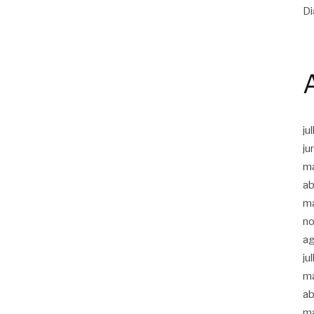
Di
ju
ju
m
ab
m
n
a
ju
m
ab
m