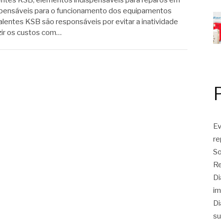
ntes KSB, elementos indispensáveis para reparos em
spensáveis para o funcionamento dos equipamentos
alentes KSB são responsáveis por evitar a inatividade
uzir os custos com…
Ev
r
So
Re
Di
im
Di
su