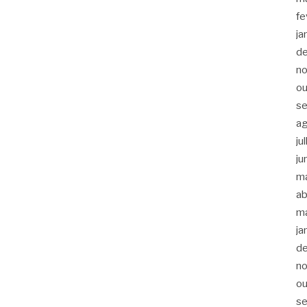
fe
ja
d
n
ou
s
a
ju
ju
m
ab
m
ja
d
n
ou
s