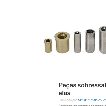
Peças sobressal
elas
Publicado por
admin
em
maio 25, 2