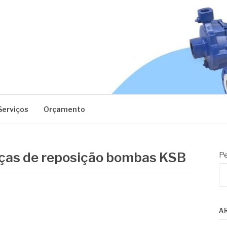
EC
Serviços
Orçamento
eças de reposição bombas KSB
Pe
A