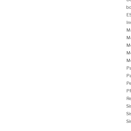
bo
E
In
Ma
Ma
M
Mo
M
Pa
Pa
Pe
P
Re
Si
Si
Si