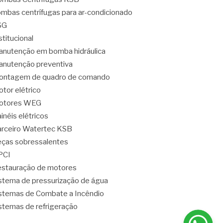
mbas centrífugas para ar-condicionado
SG
stitucional
nutenção em bomba hidráulica
nutenção preventiva
ontagem de quadro de comando
tor elétrico
otores WEG
inéis elétricos
rceiro Watertec KSB
ças sobressalentes
PCI
stauração de motores
stema de pressurização de água
stemas de Combate a Incêndio
stemas de refrigeração