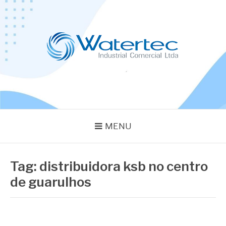
Pular
para
o
conteúdo
BLOG WATERTEC
Especialistas em Equipamentos Industriais
MENU
Tag:
distribuidora ksb no centro
de guarulhos