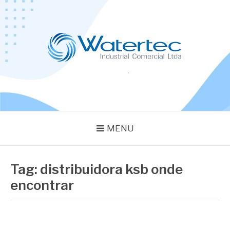
Pular
para
o
conteúdo
BLOG WATERTEC
Especialistas em Equipamentos Industriais
MENU
Tag:
distribuidora ksb onde
encontrar