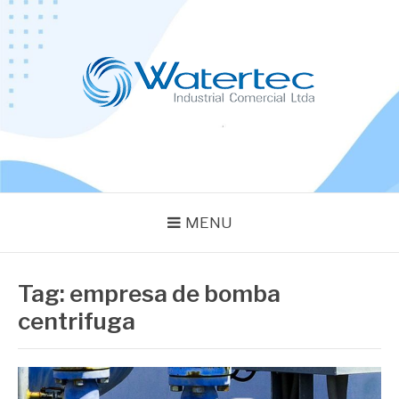
Pular
para
o
conteúdo
BLOG WATERTEC
Especialistas em Equipamentos Industriais
MENU
Tag:
empresa de bomba
centrifuga