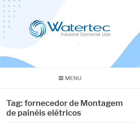
Pular
para
o
conteúdo
BLOG WATERTEC
Especialistas em Equipamentos Industriais
MENU
Tag:
fornecedor de Montagem
de painéis elétricos