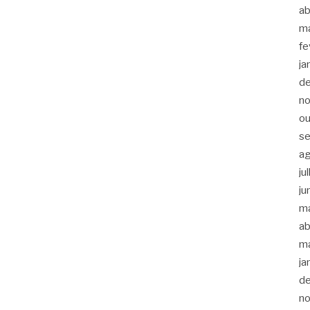
ab
m
fe
ja
d
n
ou
s
a
ju
ju
m
ab
m
ja
d
n