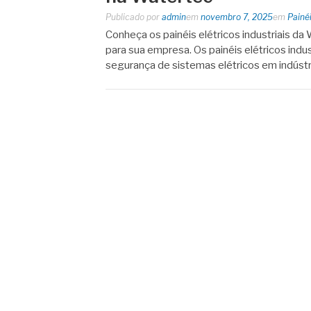
Publicado por
admin
em
novembro 7, 2025
em
Painéi
Conheça os painéis elétricos industriais d
para sua empresa. Os painéis elétricos indu
segurança de sistemas elétricos em indústri