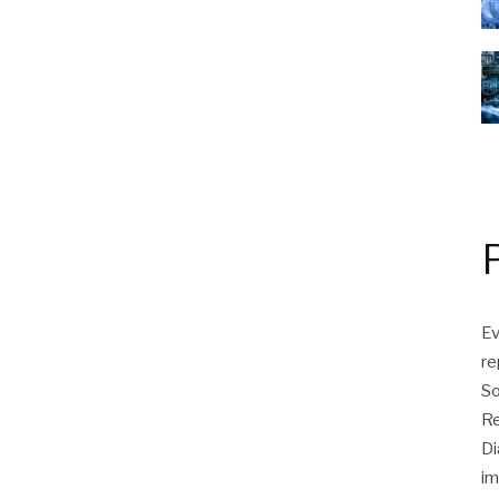
Ev
r
So
Re
Di
im