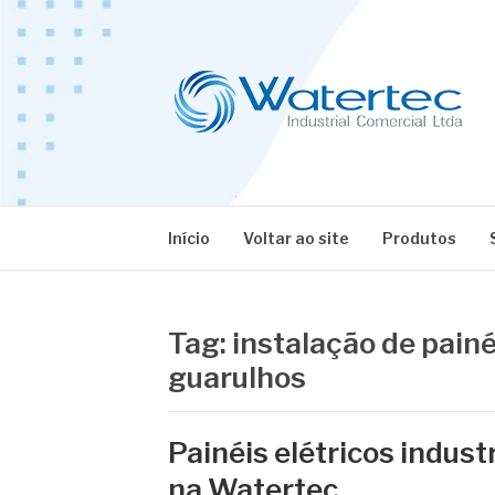
Pular
para
o
conteúdo
BLOG WATERT
Especialistas em Equipamentos Industriais
Início
Voltar ao site
Produtos
Tag:
instalação de painé
guarulhos
Painéis elétricos indust
na Watertec