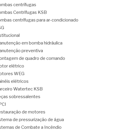
mbas centrífugas
mbas Centrífugas KSB
mbas centrífugas para ar-condicionado
SG
stitucional
nutenção em bomba hidráulica
nutenção preventiva
ontagem de quadro de comando
tor elétrico
otores WEG
inéis elétricos
rceiro Watertec KSB
ças sobressalentes
PCI
stauração de motores
stema de pressurização de água
stemas de Combate a Incêndio