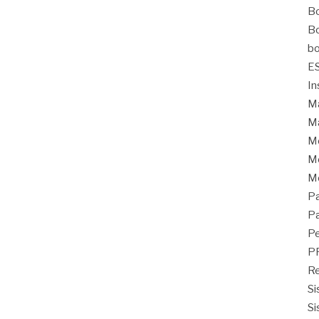
Bo
Bo
bo
E
In
Ma
Ma
M
Mo
M
Pa
Pa
Pe
P
Re
Si
Si