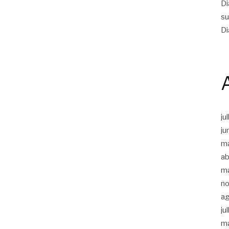
Di
su
Di
ju
ju
m
ab
m
n
a
ju
m