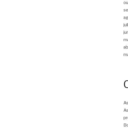
ou
s
a
ju
ju
m
ab
m
As
As
pr
Bo