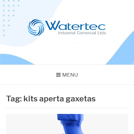
Pular
para
o
conteúdo
BLOG WATERTEC
Especialistas em Equipamentos Industriais
MENU
Tag:
kits aperta gaxetas