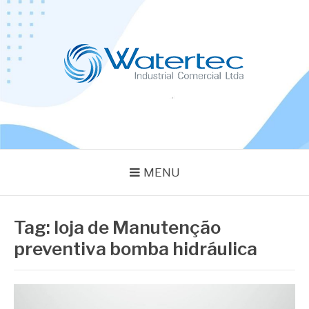
Pular
para
o
conteúdo
BLOG WATERTEC
Especialistas em Equipamentos Industriais
MENU
Tag:
loja de Manutenção
preventiva bomba hidráulica