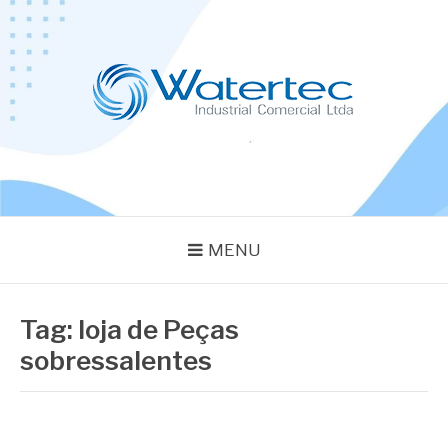
Pular
para
o
conteúdo
BLOG WATERTEC
Especialistas em Equipamentos Industriais
MENU
Tag:
loja de Peças
sobressalentes