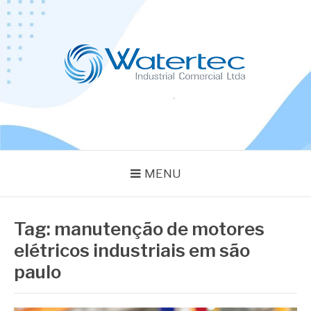
Pular
para
o
conteúdo
BLOG WATERTEC
Especialistas em Equipamentos Industriais
MENU
Tag:
manutenção de motores
elétricos industriais em são
paulo