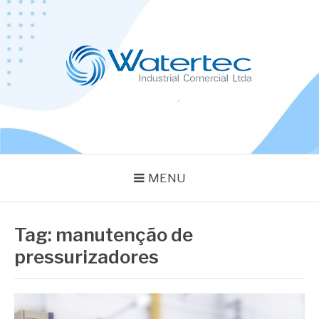
Pular
para
o
conteúdo
BLOG WATERTEC
Especialistas em Equipamentos Industriais
MENU
Tag:
manutenção de
pressurizadores