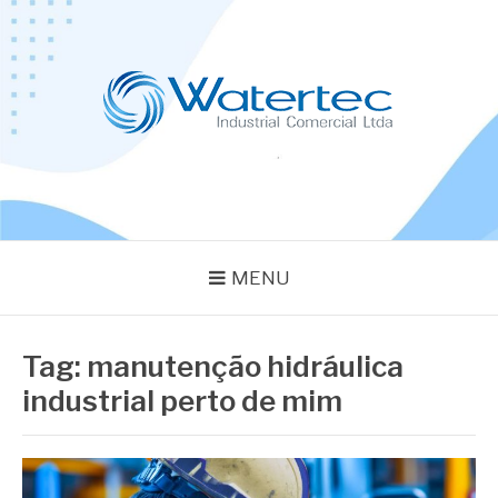
Pular
para
o
conteúdo
BLOG WATERTEC
Especialistas em Equipamentos Industriais
MENU
Tag:
manutenção hidráulica
industrial perto de mim