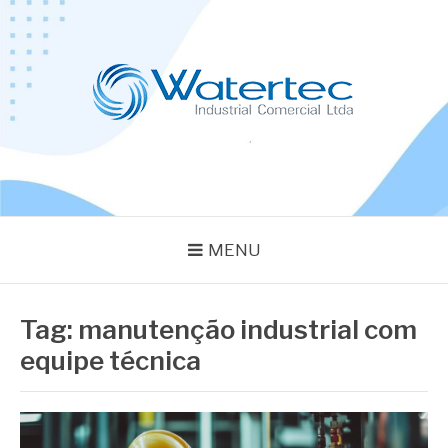
Pular
para
o
conteúdo
BLOG WATERTEC
Especialistas em Equipamentos Industriais
MENU
Tag:
manutenção industrial com
equipe técnica