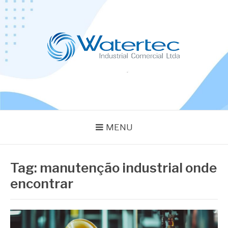
Pular
para
o
conteúdo
BLOG WATERTEC
Especialistas em Equipamentos Industriais
MENU
Tag:
manutenção industrial onde
encontrar