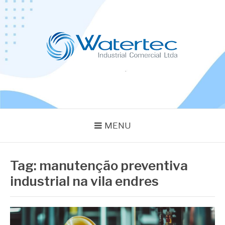
Pular
para
o
conteúdo
BLOG WATERTEC
Especialistas em Equipamentos Industriais
MENU
Tag:
manutenção preventiva
industrial na vila endres